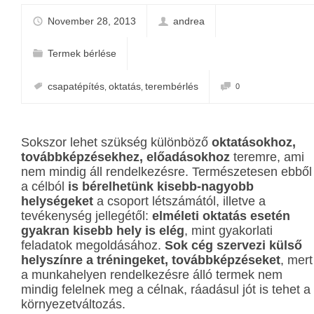
November 28, 2013
andrea
Termek bérlése
csapatépítés
oktatás
terembérlés
0
,
,
Sokszor lehet szükség különböző
oktatásokhoz,
továbbképzésekhez, előadásokhoz
teremre, ami
nem mindig áll rendelkezésre. Természetesen ebből
a célból
is bérelhetünk kisebb-nagyobb
helységeket
a csoport létszámától, illetve a
tevékenység jellegétől:
elméleti oktatás esetén
gyakran kisebb hely is elég
, mint gyakorlati
feladatok megoldásához.
Sok cég szervezi külső
helyszínre a tréningeket, továbbképzéseket
, mert
a munkahelyen rendelkezésre álló termek nem
mindig felelnek meg a célnak, ráadásul jót is tehet a
környezetváltozás.