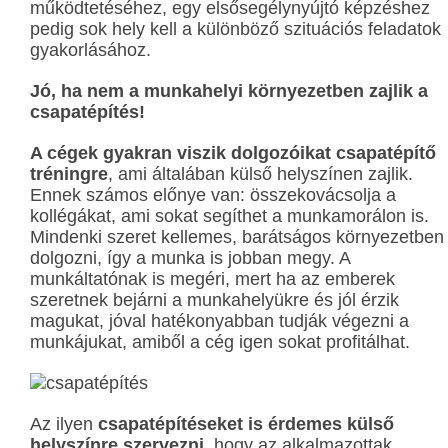
működtetéséhez, egy elsősegélynyújtó képzéshez
pedig sok hely kell a különböző szituációs feladatok
gyakorlásához.
Jó, ha nem a munkahelyi környezetben zajlik a
csapatépítés!
A cégek gyakran viszik dolgozóikat csapatépítő
tréningre
, ami általában külső helyszínen zajlik.
Ennek számos előnye van: összekovácsolja a
kollégákat, ami sokat segíthet a munkamorálon is.
Mindenki szeret kellemes, barátságos környezetben
dolgozni, így a munka is jobban megy. A
munkáltatónak is megéri, mert ha az emberek
szeretnek bejárni a munkahelyükre és jól érzik
magukat, jóval hatékonyabban tudják végezni a
munkájukat, amiből a cég igen sokat profitálhat.
Az ilyen
csapatépítéseket is érdemes külső
helyszínre szervezni
, hogy az alkalmazottak