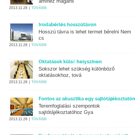
amihez magáns
2013.11.28
TOVÁBB
Irodabérlés hosszútávon
Hosszú távra is lehet termet bérelni Nem
cs
2013.11.28
TOVÁBB
Oktatások külső helyszínen
Sokszor lehet szükség különböző
oktatásokhoz, tová
2013.11.28
TOVÁBB
Fontos az akusztika egy sajtótájékoztató
Teremfoglalási szempontok
sajtótájékoztatóhoz Gya
2013.11.28
TOVÁBB