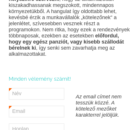
kiszakadhassanak megszokott, mindennapos
környezetükből. A hangulat így oldottabb lehet,
kevésbé érzik a munkavállalók „kötelezőnek” a
jelenlétet, szívesebben vesznek részt a
programokon. Nem ritka, hogy ezek a rendezvények
többnaposak, ezekben az esetekben
előfordul,
hogy egy egész panziót, vagy kisebb szállodát
bérelnek ki
, így senki sem zavarhatja meg az
alkalmazottakat.
Minden vélemény számít!
Név
*
Az email címet nem
tesszük közzé.
A
kötelező mezőket
Email
*
karakterrel jelöljük.
Honlap