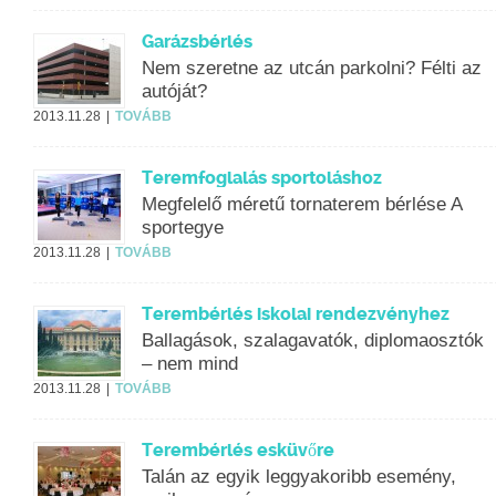
Garázsbérlés
Nem szeretne az utcán parkolni? Félti az
autóját?
2013.11.28
TOVÁBB
Teremfoglalás sportoláshoz
Megfelelő méretű tornaterem bérlése A
sportegye
2013.11.28
TOVÁBB
Terembérlés iskolai rendezvényhez
Ballagások, szalagavatók, diplomaosztók
– nem mind
2013.11.28
TOVÁBB
Terembérlés esküvőre
Talán az egyik leggyakoribb esemény,